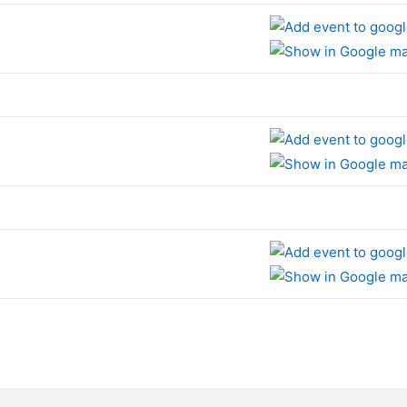
e
e
e