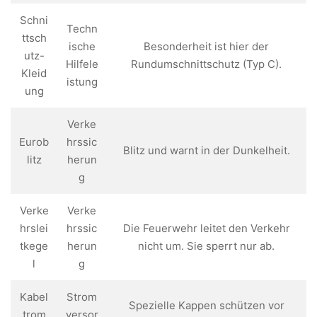
Schni
Techn
ttsch
ische
Besonderheit ist hier der
utz-
Hilfele
Rundumschnittschutz (Typ C).
Kleid
istung
ung
Verke
Eurob
hrssic
Blitz und warnt in der Dunkelheit.
litz
herun
g
Verke
Verke
hrslei
hrssic
Die Feuerwehr leitet den Verkehr
tkege
herun
nicht um. Sie sperrt nur ab.
l
g
Kabel
Strom
Spezielle Kappen schützen vor
trom
versor