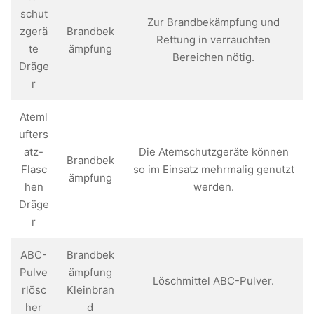
schut
Zur Brandbekämpfung und
zgerä
Brandbek
Rettung in verrauchten
te
ämpfung
Bereichen nötig.
Dräge
r
Ateml
ufters
atz-
Die Atemschutzgeräte können
Brandbek
Flasc
so im Einsatz mehrmalig genutzt
ämpfung
hen
werden.
Dräge
r
ABC-
Brandbek
Pulve
ämpfung
Löschmittel ABC-Pulver.
rlösc
Kleinbran
her
d