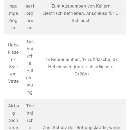
hpu
serf
Zum Auspumpen von Kellern.
mpe
örd
Elektrisch betrieben. Anschluss für C-
Ziegl
eru
Schlauch.
er
ng
Tec
Hebe
hni
kisse
sch
n-
1x Bedieneinheit, 1x Luftflasche, 3x
e
Syst
Hebekissen (unterschiedlichster
Hilf
em
Größe)
elei
Vette
stu
r
ng
Airba
Tec
g
hni
Sich
sch
erun
e
Zum Schutz der Rettungskräfte, wenn