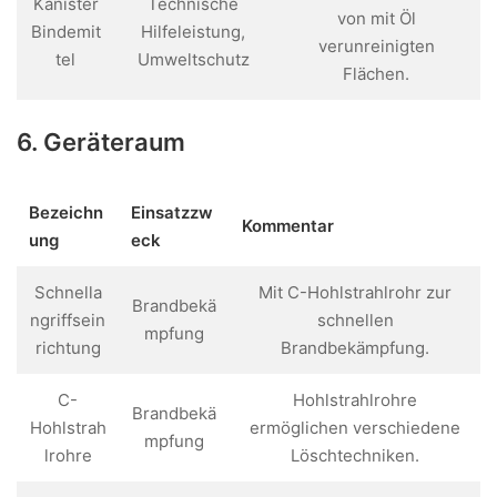
Kanister
Technische
von mit Öl
Bindemit
Hilfeleistung,
verunreinigten
tel
Umweltschutz
Flächen.
6. Geräteraum
Bezeichn
Einsatzzw
Kommentar
ung
eck
Schnella
Mit C-Hohlstrahlrohr zur
Brandbekä
ngriffsein
schnellen
mpfung
richtung
Brandbekämpfung.
C-
Hohlstrahlrohre
Brandbekä
Hohlstrah
ermöglichen verschiedene
mpfung
lrohre
Löschtechniken.