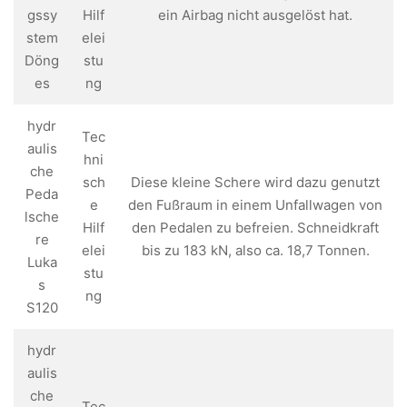
gssy
Hilf
ein Airbag nicht ausgelöst hat.
stem
elei
Döng
stu
es
ng
hydr
Tec
aulis
hni
che
sch
Diese kleine Schere wird dazu genutzt
Peda
e
den Fußraum in einem Unfallwagen von
lsche
Hilf
den Pedalen zu befreien. Schneidkraft
re
elei
bis zu 183 kN, also ca. 18,7 Tonnen.
Luka
stu
s
ng
S120
hydr
aulis
che
Tec