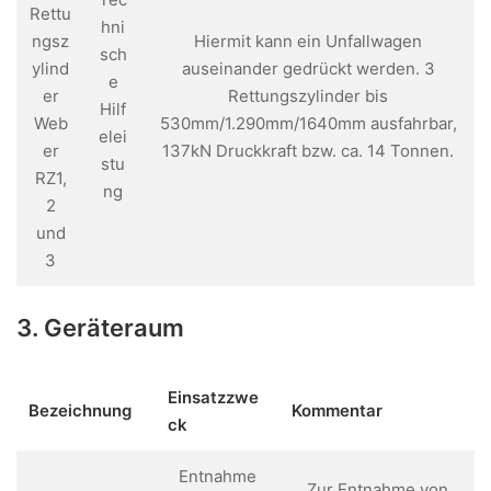
Rettu
hni
ngsz
Hiermit kann ein Unfallwagen
sch
ylind
auseinander gedrückt werden. 3
e
er
Rettungszylinder bis
Hilf
Web
530mm/1.290mm/1640mm ausfahrbar,
elei
er
137kN Druckkraft bzw. ca. 14 Tonnen.
stu
RZ1,
ng
2
und
3
3. Geräteraum
Einsatzzwe
Bezeichnung
Kommentar
ck
Entnahme
Zur Entnahme von