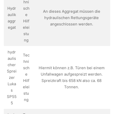
hni
Hydr
sch
An dieses Aggregat müssen die
aulik
e
hydraulischen Rettungsgeräte
aggr
Hilf
angeschlossen werden.
egat
elei
stu
ng
hydr
Tec
aulis
hni
cher
sch
Hiermit können z.B. Türen bei einem
Sprei
e
Unfallwagen aufgespreizt werden.
zer
Hilf
Spreizkraft bis 658 kN also ca. 68
Luka
elei
Tonnen.
s
stu
SP55
ng
5