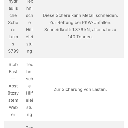
hydr
Tec
aulis
hni
che
sch
Diese Schere kann Metall schneiden.
Sche
e
Zur Rettung bei PKW-Unfällen.
re
Hilf
Schneidkraft: 1.376 kN, also nahezu
Luka
elei
140 Tonnen.
s
stu
S799
ng
Stab
Tec
Fast
hni
—
sch
Abst
e
Zur Sicherung von Lasten.
ützsy
Hilf
stem
elei
Web
stu
er
ng
Tec