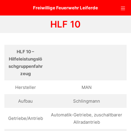
Zum
Mo
Freiwillige Feuerwehr Leiferde
Inhalt
springen
HLF 10
HLF 10 –
Hilfeleistungslö
schgruppenfahr
zeug
Hersteller
MAN
Aufbau
Schlingmann
Automatik-Getriebe, zuschaltbarer
Getriebe/Antrieb
Allradantrieb