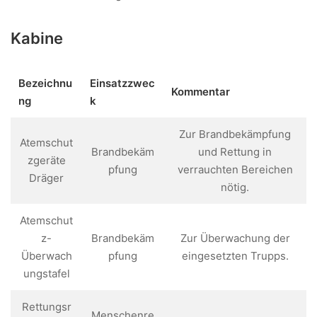
Kabine
Bezeichnu
Einsatzzwec
Kommentar
ng
k
Zur Brandbekämpfung
Atemschut
Brandbekäm
und Rettung in
zgeräte
pfung
verrauchten Bereichen
Dräger
nötig.
Atemschut
z-
Brandbekäm
Zur Überwachung der
Überwach
pfung
eingesetzten Trupps.
ungstafel
Rettungsr
Menschenre