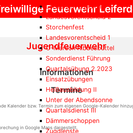
Leistungsvergleich
reiwillige Feuerwehr Leifer
Landesvorentscheid 2
Storchenfest
Landesvorentscheid 1
Jugendfeuerwehr
O-Marsch Ribbesbüttel
Sonderdienst Führung
Quartalsübung 2.2023
Informationen
Einsatzübungen
Termine
Heißausbildung II
Unter der Abendsonne
nde Kalender bzw. Termin zum eigenen Google-Kalender hinzug
Quartalsdienst III
Dämmerschoppen
prechung in Google Maps dargestellt.
Zugdienste