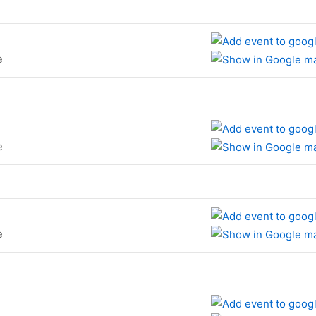
e
e
e