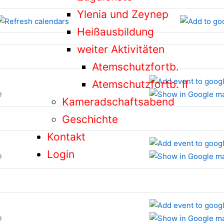
Ylenia und Zeynep
Heißausbildung
weiter Aktivitäten
Atemschutzfortb.
Atemschutzfortb. II
e
Kameradschaftsabend
Geschichte
Kontakt
Login
e
e