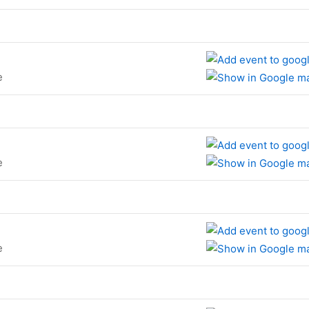
e
e
e