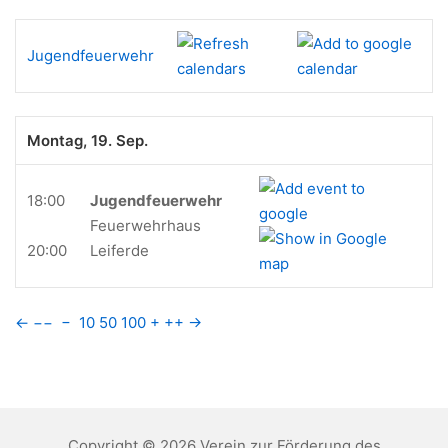
Jugendfeuerwehr
Montag, 19. Sep.
18:00
Jugendfeuerwehr
Feuerwehrhaus
20:00
Leiferde
←
−−
−
10
50
100
+
++
→
Copyright © 2026 Verein zur Förderung des