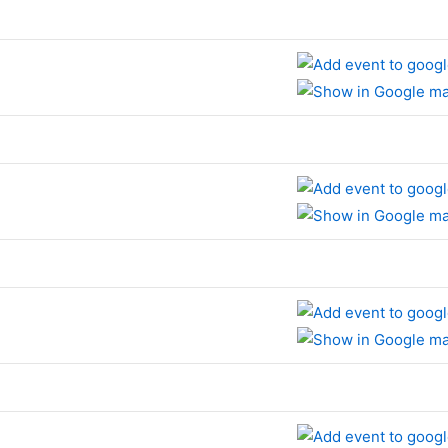
e
e
e