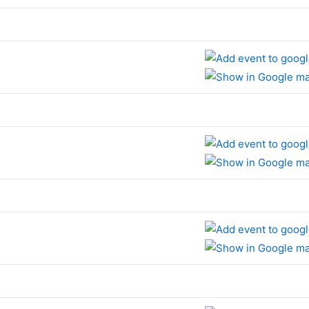
e
e
e