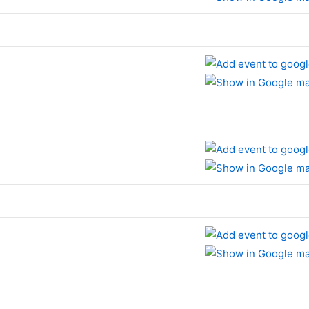
e
e
e