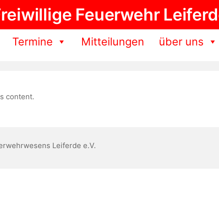
reiwillige Feuerwehr Leifer
Termine
Mitteilungen
über uns
s content.
erwehrwesens Leiferde e.V.