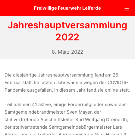
Zum
Mo
Freiwillige Feuerwehr Leiferde
Inhalt
springen
Jahreshauptversammlung
2022
8.
8. März 2022
März
2022
Die diesjährige Jahreshauptversammlung fand am 26
Februar statt. Im letzten Jahr war sie wegen der COVID19-
Pandemie ausgefallen, in diesem Jahr fand sie online statt.
Teil nahmen 41 aktive, einige Fördermitglieder sowie der
Samtgemeindebrandmeister Sven Mayer, der
stellvertretende Abschnittsleiter Süd Wolfgang Dreinerth,
der stellvertretende Samtgemeindebürgermeister Lars
Börner und die Leiferder Bürgermeisterin Gina Hasenfuß,