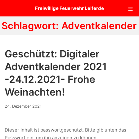
Zum
Mo
Freiwillige Feuerwehr Leiferde
Inhalt
springen
Schlagwort:
Adventkalender
Geschützt: Digitaler
Adventkalender 2021
-24.12.2021- Frohe
Weinachten!
17.
24. Dezember 2021
Dezember
2021
Dieser Inhalt ist passwortgeschützt. Bitte gib unten das
Passwort ein, um ihn anzeigen zu können.