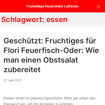
Zum
Mo
Freiwillige Feuerwehr Leiferde
Inhalt
springen
Schlagwort:
essen
Geschützt: Fruchtiges für
Flori Feuerfisch-Oder: Wie
man einen Obstsalat
zubereitet
17.
17. Juni 2021
Juni
2021
Dieser Inhalt ist passwortgeschützt. Bitte gib unten das
Passwort ein, um ihn anzeigen zu können.