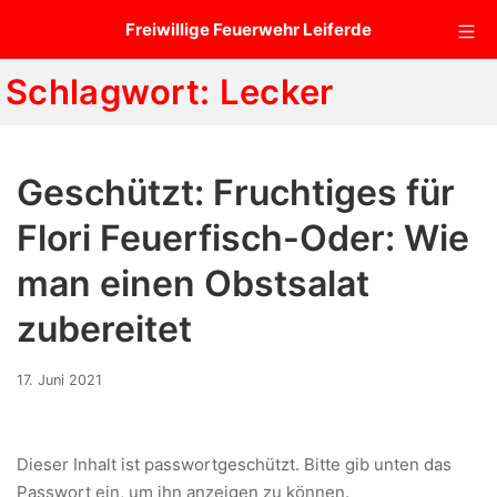
Zum
Mo
Freiwillige Feuerwehr Leiferde
Inhalt
springen
Schlagwort:
Lecker
Geschützt: Fruchtiges für
Flori Feuerfisch-Oder: Wie
man einen Obstsalat
zubereitet
17.
17. Juni 2021
Juni
2021
Dieser Inhalt ist passwortgeschützt. Bitte gib unten das
Passwort ein, um ihn anzeigen zu können.