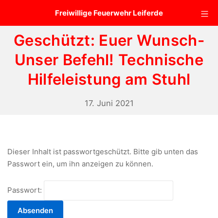
Zum
Mo
Freiwillige Feuerwehr Leiferde
Inhalt
springen
Geschützt: Euer Wunsch-
Unser Befehl! Technische
Hilfeleistung am Stuhl
3.
17. Juni 2021
Januar
2023
Dieser Inhalt ist passwortgeschützt. Bitte gib unten das
Passwort ein, um ihn anzeigen zu können.
Passwort: