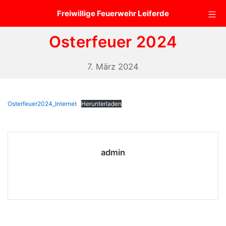
Zum
Mo
Freiwillige Feuerwehr Leiferde
Inhalt
springen
Osterfeuer 2024
7.
7. März 2024
März
2024
Osterfeuer2024_Internet
Herunterladen
admin