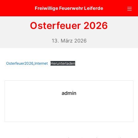
Zum
Mo
Freiwillige Feuerwehr Leiferde
Inhalt
springen
Osterfeuer 2026
13.
13. März 2026
März
2026
Osterfeuer2026_Internet
Herunterladen
admin