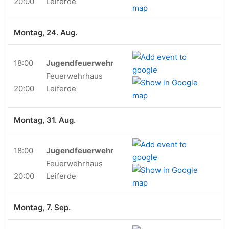
20:00
Leiferde
Montag, 24. Aug.
18:00
Jugendfeuerwehr
Feuerwehrhaus
20:00
Leiferde
Montag, 31. Aug.
18:00
Jugendfeuerwehr
Feuerwehrhaus
20:00
Leiferde
Montag, 7. Sep.