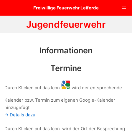
Zum
Mo
Freiwillige Feuerwehr Leiferde
Inhalt
springen
Jugendfeuerwehr
Informationen
Termine
Durch Klicken auf das Icon
wird der entsprechende
Kalender bzw. Termin zum eigenen Google-Kalender
hinzugefügt.
-> Details dazu
Durch Klicken auf das Icon
wird der Ort der Besprechung