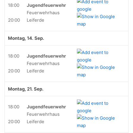
18:00
Jugendfeuerwehr
Feuerwehrhaus
20:00
Leiferde
Montag, 14. Sep.
18:00
Jugendfeuerwehr
Feuerwehrhaus
20:00
Leiferde
Montag, 21. Sep.
18:00
Jugendfeuerwehr
Feuerwehrhaus
20:00
Leiferde