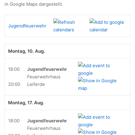
in Google Maps dargestellt.
Jugendfeuerwehr
Montag, 10. Aug.
18:00
Jugendfeuerwehr
Feuerwehrhaus
20:00
Leiferde
Montag, 17. Aug.
18:00
Jugendfeuerwehr
Feuerwehrhaus